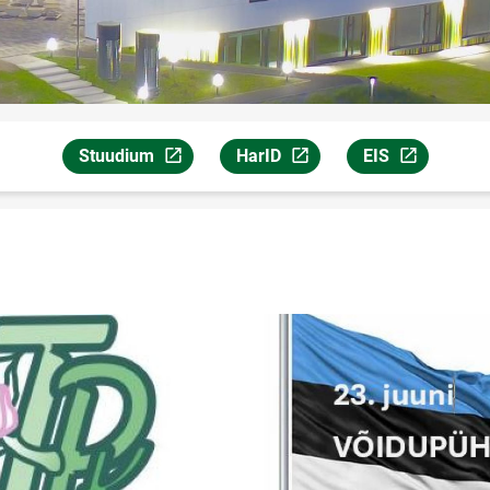
Stuudium
HarID
EIS
Link avaneb uuel leheküljel
Link avaneb uuel leheküljel
Link avaneb uuel