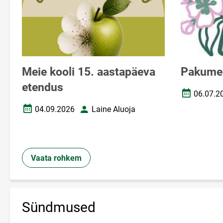
Meie kooli 15. aastapäeva
Pakume
etendus
06.07.2
Loomise ku
04.09.2026
Laine Aluoja
Loomise kuupäev
Autor
Vaata rohkem
Sündmused