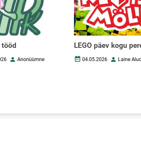
 tööd
LEGO päev kogu per
026
Anonüümne
04.05.2026
Laine Aluo
upäev
Autor
Loomise kuupäev
Autor