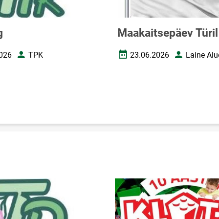
g
Maakaitsepäev Türil
026
TPK
23.06.2026
Laine Alu
uupäev
Autor
Loomise kuupäev
Autor