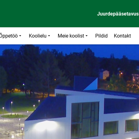
Juurdepääsetavus
Õppetöö
Koolielu
Meie koolist
Pildid
Kontakt