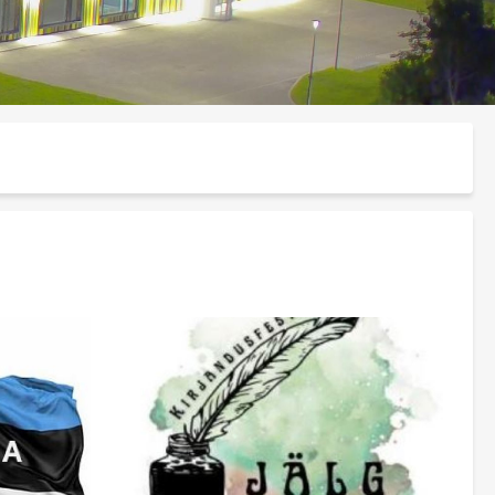
 leheküljel