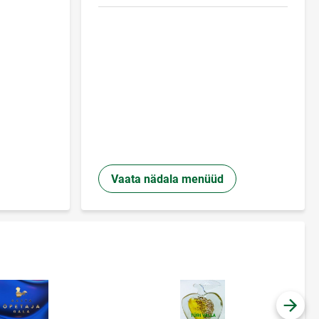
Vaata nädala menüüd