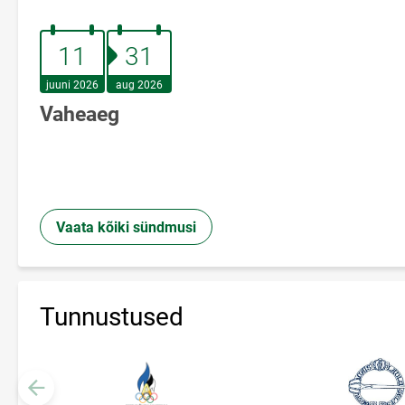
11.juuni 2026
31.august 2026
11
31
juuni 2026
aug 2026
Vaheaeg
Vaata kõiki sündmusi
Tunnustused