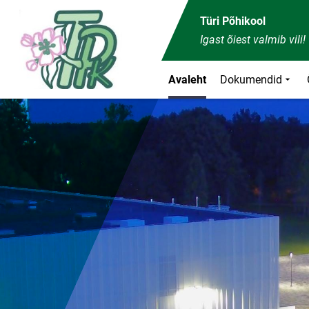
Front page
Türi Põhikool
Igast õiest valmib vili!
Avaleht
Dokumendid