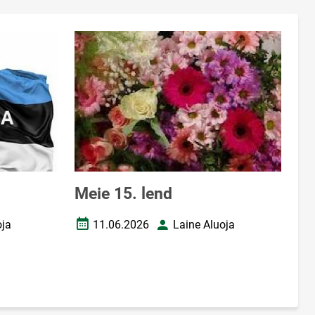
Meie 15. lend
oja
11.06.2026
Laine Aluoja
Loomise kuupäev
Autor