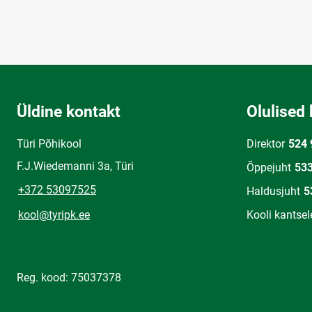
Üldine kontakt
Olulised 
Türi Põhikool
Direktor
524 
F.J.Wiedemanni 3a, Türi
Õppejuht
53
+372 53097525
Haldusjuht
5
kool@tyripk.ee
Kooli kantsel
Reg. kood: 75037378