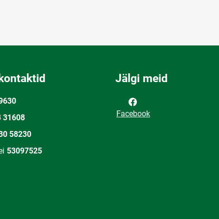
kontaktid
Jälgi meid
9630
Facebook
3 31608
30 58230
ei
53097525