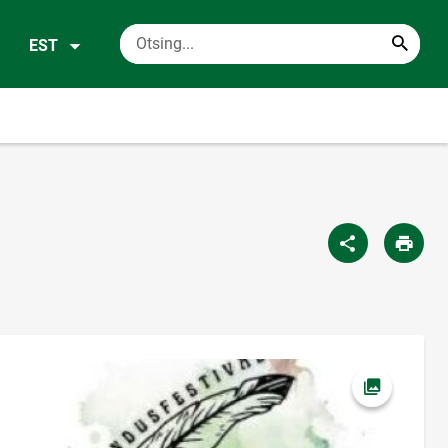
EST
Ava foto