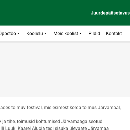
Juurdepääsetavus
Õppetöö
Koolielu
Meie koolist
Pildid
Kontakt
dades toimuv festival, mis esimest korda toimus Järvamaal,
ev ja tihe, toimusid kohtumised Järvamaaga seotud
illi Luuk. Kaarel Aluoja tegi sisuka ülevaate Järvamaa