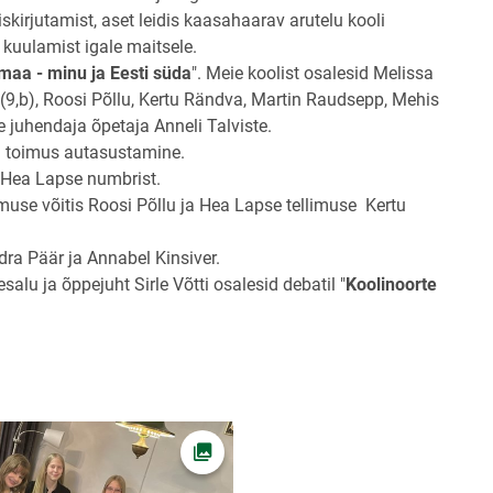
skirjutamist, aset leidis kaasahaarav arutelu kooli
 kuulamist igale maitsele.
maa - minu ja Eesti süda
". Meie koolist osalesid Melissa
9,b), Roosi Põllu, Kertu Rändva, Martin Raudsepp, Mehis
te juhendaja õpetaja Anneli Talviste.
ng toimus autasustamine.
st Hea Lapse numbrist.
muse võitis Roosi Põllu ja Hea Lapse tellimuse Kertu
a Päär ja Annabel Kinsiver.
esalu ja õppejuht Sirle Võtti osalesid debatil "
Koolinoorte
Ava foto