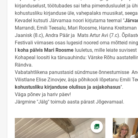
kirjanduselust, töötubades sai teha pimendusluulet ja ühi
kohustusliku kirjanduse üle, vahepalaks muusikat, seega
Kevadel kutsuti Järvamaa noori kirjutama teemal "
Järva
Marrandi, Emili Teesalu, Mari Roosme, Hanna Kreitsman (
Jaanisk (8.c), Andra Päär ja Mats Artur Avi (7.c). Õpilas
Festivali viimases osas lugesid noored oma mõtteid ni
I koha pälvis Mari Roosme
luuletus, mille leiate suvise
Kohapeal loositi ka tänuauhindu: Värske Rõhu aastatelli
Rändva.
Vabatahtlikena panustasid sündmuse õnnestumisse Andr
Vilistlane Elise Zinovjev, äsja põhikooli lõpetanu Emili Te
kohustusliku kirjanduse olulisus ja asjakohasus
".
Väga põnev ja hariv päev!
Järgmine "Jälg" toimub aasta pärast Jõgevamaal.
Ava foto