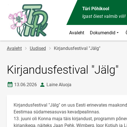
Türi Põhikool
Igast õiest valmib vili!
Avaleht
Dokumendid
Jälglink
Avaleht
Uudised
Kirjandusfestival "Jälg"
Kirjandusfestival "Jälg"
Loomise kuupäev
autor
13.06.2026
Laine Aluoja
Kirjandusfestival "Jälg" on uus Eesti erinevates maakon
Eestimaa südamesasuvas kevadpealinnas.
13. juuni oli Konna maja täis kirjandust, programm põn
kirjanikega, näiteks Jaan Pehk, Wimberg, Igor Kotjuh ja L