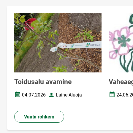
Toidusalu avamine
Vaheae
04.07.2026
Laine Aluoja
24.06.2
Loomise kuupäev
Autor
Loomise k
Vaata rohkem