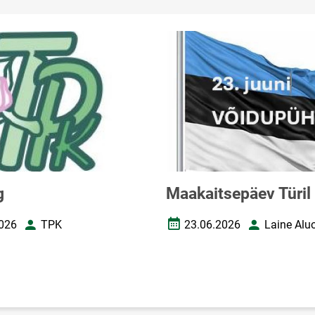
g
Maakaitsepäev Türil
026
TPK
23.06.2026
Laine Alu
uupäev
Autor
Loomise kuupäev
Autor