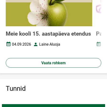
Meie kooli 15. aastapäeva etendus
Pak
04.09.2026
Laine Aluoja
06
Loomise kuupäev
Autor
Loomi
Vaata rohkem
Tunnid
Vali asukoht