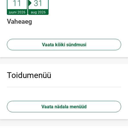
11
31
juuni 2026
aug 2026
Vaheaeg
Vaata kõiki sündmusi
Toidumenüü
Vaata nädala menüüd