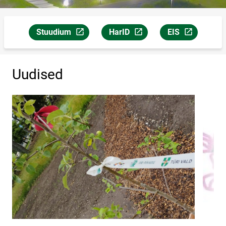
Stuudium
HarID
EIS
Link avaneb uuel leheküljel
Link avaneb uuel leheküljel
Link avaneb uuel
Uudised