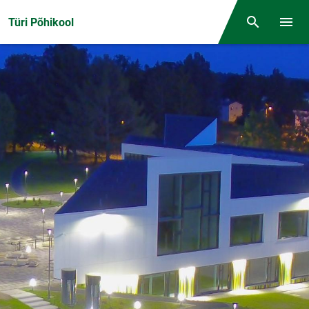
Front page
Türi Põhikool
Otsing
Menüü