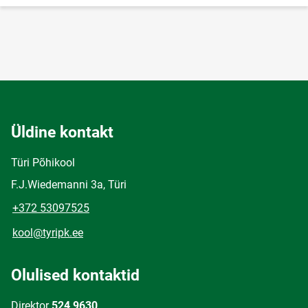
Üldine kontakt
Türi Põhikool
F.J.Wiedemanni 3a, Türi
+372 53097525
kool@tyripk.ee
Olulised kontaktid
Direktor
524 9630