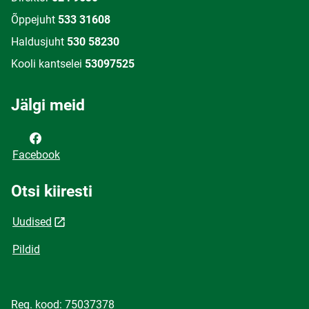
Õppejuht
533 31608
Haldusjuht
530 58230
Kooli kantselei
53097525
Jälgi meid
Facebook
Otsi kiiresti
Uudised
Pildid
Reg. kood: 75037378