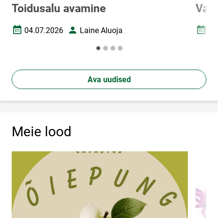
Toidusalu avamine
Vah
04.07.2026
Laine Aluoja
24
Loomise kuupäev
Autor
Loomi
Ava uudised
Meie lood