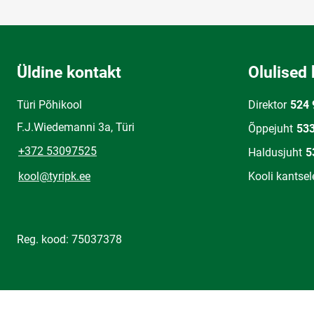
Üldine kontakt
Olulised 
Türi Põhikool
Direktor
524 
F.J.Wiedemanni 3a, Türi
Õppejuht
53
+372 53097525
Haldusjuht
5
kool@tyripk.ee
Kooli kantsel
Reg. kood: 75037378