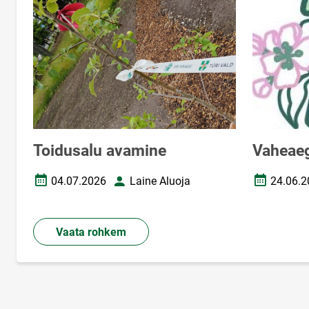
Toidusalu avamine
Vaheae
04.07.2026
Laine Aluoja
24.06.2
Loomise kuupäev
Autor
Loomise k
Vaata rohkem