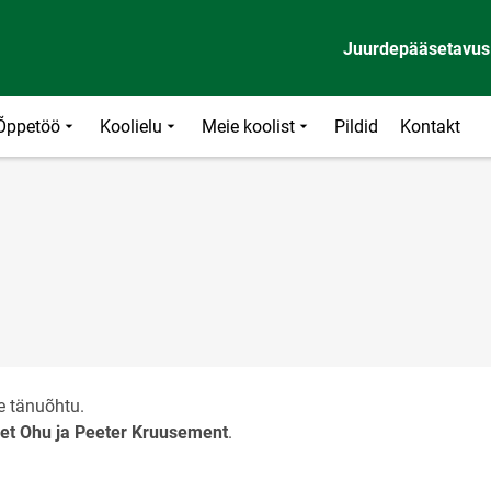
Juurdepääsetavus
Õppetöö
Koolielu
Meie koolist
Pildid
Kontakt
e tänuõhtu.
ret Ohu ja Peeter Kruusement
.