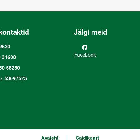
kontaktid
Jälgi meid
9630
Facebook
3 31608
30 58230
ei
53097525
Avaleht
Saidikaart