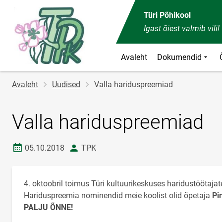
Türi Põhikool
Igast õiest valmib vili!
Avaleht
Dokumendid
Jälglink
Avaleht
Uudised
Valla hariduspreemiad
Valla hariduspreemiad
Loomise kuupäev
autor
05.10.2018
TPK
4. oktoobril toimus Türi kultuurikeskuses haridustöötajat
Hariduspreemia nominendid meie koolist olid õpetaja
Pi
PALJU ÕNNE!