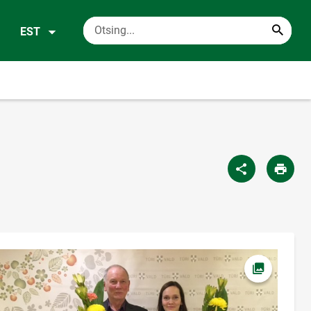
EST
Ava foto