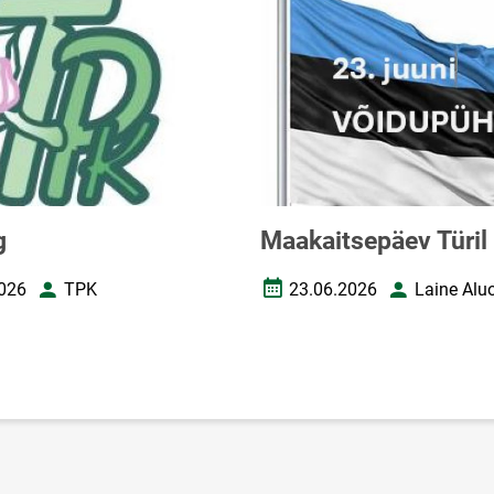
g
Maakaitsepäev Türil
026
TPK
23.06.2026
Laine Alu
uupäev
Autor
Loomise kuupäev
Autor