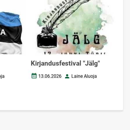
Kirjandusfestival "Jälg"
oja
13.06.2026
Laine Aluoja
Loomise kuupäev
Autor