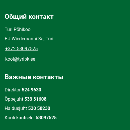
Общий контакт
Türi Põhikool
F.J.Wiedemanni 3a, Türi
+372 53097525
kool@tyripk.ee
Важные контакты
Direktor
524 9630
Õppejuht
533 31608
Haldusjuht
530 58230
Kooli kantselei
53097525