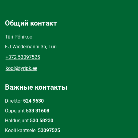
Общий контакт
Türi Põhikool
F.J.Wiedemanni 3a, Türi
+372 53097525
kool@tyripk.ee
Важные контакты
Direktor
524 9630
Õppejuht
533 31608
Haldusjuht
530 58230
Kooli kantselei
53097525