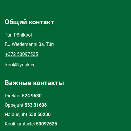
Общий контакт
Türi Põhikool
F.J.Wiedemanni 3a, Türi
+372 53097525
kool@tyripk.ee
Важные контакты
Direktor
524 9630
Õppejuht
533 31608
Haldusjuht
530 58230
Kooli kantselei
53097525