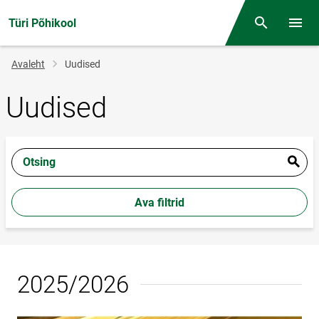
Türi Põhikool
Otsing
Menüü
Jälglink
Avaleht
Uudised
Uudised
Otsing
Ava filtrid
2025/2026