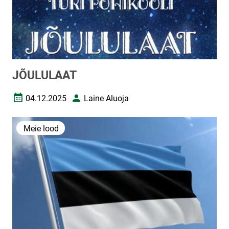
JÕULULAAT
04.12.2025
Laine Aluoja
Loomise kuupäev
Autor
Meie lood