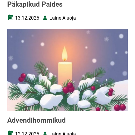
Päkapikud Paides
13.12.2025
Laine Aluoja
Loomise kuupäev
Autor
Advendihommikud
12.12.2025
Laine Aluoja