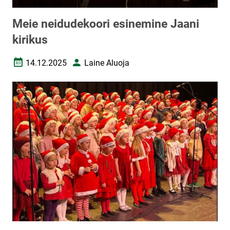
Meie neidudekoori esinemine Jaani
kirikus
14.12.2025
Laine Aluoja
Loomise kuupäev
Autor