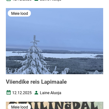
Loomise kuupäev
Autor
Meie lood
Viiendike reis Lapimaale
12.12.2025
Laine Aluoja
Loomise kuupäev
Autor
Meie lood