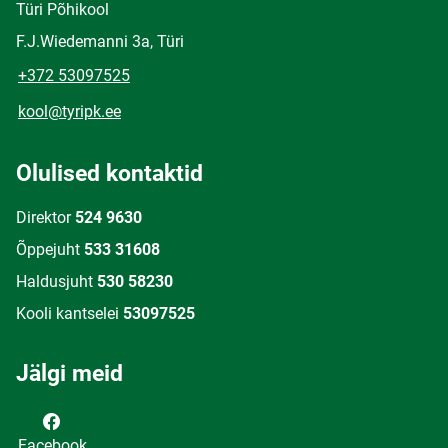
Türi Põhikool
F.J.Wiedemanni 3a, Türi
+372 53097525
kool@tyripk.ee
Olulised kontaktid
Direktor
524 9630
Õppejuht
533 31608
Haldusjuht
530 58230
Kooli kantselei
53097525
Jälgi meid
Facebook