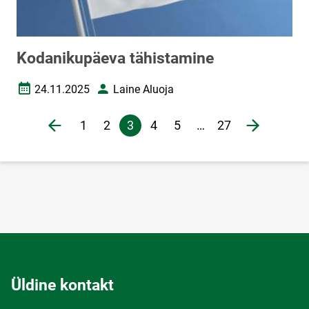
Kodanikupäeva tähistamine
24.11.2025
Laine Aluoja
Loomise kuupäev
Autor
Lehekülgjaotus
1
2
3
4
5
…
27
Eelmine lehekülg
page
Järgmine 
Veebileht
Veebileht
Praegune
Veebileht
Veebileht
lehekülg
Üldine kontakt