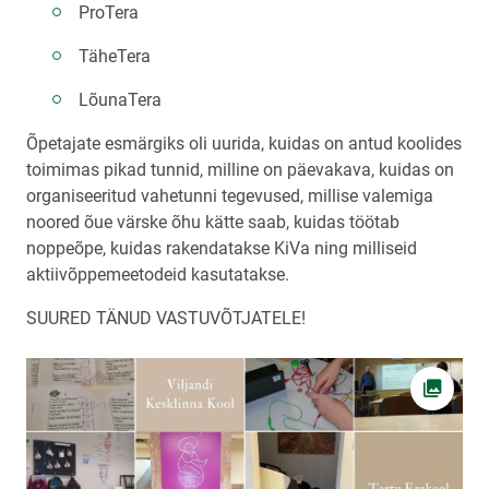
ProTera
TäheTera
LõunaTera
Õpetajate esmärgiks oli uurida, kuidas on antud koolides
toimimas pikad tunnid, milline on päevakava, kuidas on
organiseeritud vahetunni tegevused, millise valemiga
noored õue värske õhu kätte saab, kuidas töötab
noppeõpe, kuidas rakendatakse KiVa ning milliseid
aktiivõppemeetodeid kasutatakse.
SUURED TÄNUD VASTUVÕTJATELE!
Ava fot