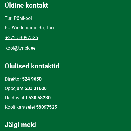
Üldine kontakt
Türi Põhikool
F.J.Wiedemanni 3a, Türi
+372 53097525
kool@tyripk.ee
Olulised kontaktid
Direktor
524 9630
Õppejuht
533 31608
Haldusjuht
530 58230
Kooli kantselei
53097525
Jälgi meid