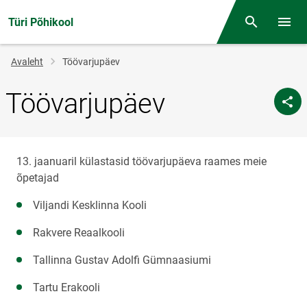
Türi Põhikool
Otsing
Menüü
Jälglink
Avaleht
Töövarjupäev
Töövarjupäev
13. jaanuaril külastasid töövarjupäeva raames meie
õpetajad
Viljandi Kesklinna Kooli
Rakvere Reaalkooli
Tallinna Gustav Adolfi Gümnaasiumi
Tartu Erakooli