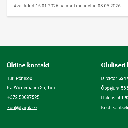
Avaldatud 15.01.2026.
Viimati muudetud 08.05.2026.
Üldine kontakt
Olulised 
Türi Põhikool
Direktor
524 
F.J.Wiedemanni 3a, Türi
Õppejuht
53
+372 53097525
Haldusjuht
5
kool@tyripk.ee
Kooli kantsel