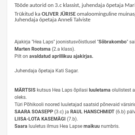
Tööde autorid on 3.c klassist, juhendaja õpetaja Mar
Trükitud ka
OLIVER JÜRISE
omaloominguline muinasj
Juhendaja õpetaja Anneli Talviste
Ajakirja "Hea Laps" joonistusvõistlusel "
Sõbrakombo
" s
Marten Rootsma
(2.a klass).
Pilt on
avaldatud aprillikuu ajakirjas.
Juhendaja õpetaja Kati Sagar.
MÄRTSIS
kutsus Hea Laps õpilasi
luuletama
olulistest 
oleks.
Türi Põhikooli noored luuletajad saatsid põnevaid värsi
SAARA SOASEPP
(3.c) ja
RAUL HANSCHMIDT
(6.b) päl
LIISA-LOTA KASEMÄGI
(7.b).
Saara
luuletus ilmus Hea Lapse
maikuu
numbris.