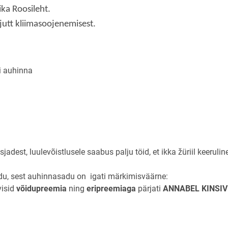
ika Roosileht.
utt kliimasoojenemisest.
ai auhinna
asjadest, luulevõistlusele saabus palju töid, et ikka žüriil keerulin
ridu, sest auhinnasadu on igati märkimisväärne:
visid
võidupreemia
ning
eripreemiaga
pärjati
ANNABEL KINSIV