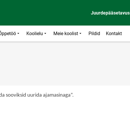
Juurdepääsetavus
Õppetöö
Koolielu
Meie koolist
Pildid
Kontakt
da sooviksid uurida ajamasinaga”.