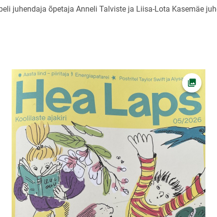
beli juhendaja õpetaja Anneli Talviste ja Liisa-Lota Kasemäe ju
 foto
Ava fot