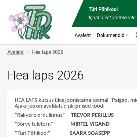
Türi Põhikool
Igast õiest valmib vili!
Avaleht
Dokumendid
Jälglink
Avaleht
Hea laps 2026
Hea laps 2026
HEA LAPS kutsus üles joonistama teemal “Paigad, mi
Ajakirjas on avaldatud järgmised tööd:
“Rakvere ordulinnus”
TREVOR PERILLUS
“Sõrve tuletorn”
MIRTEL VIGAND
“Türi Põhikool”
SAARA SOASEPP