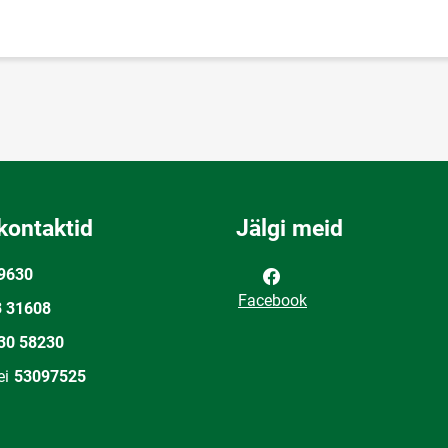
kontaktid
Jälgi meid
9630
Facebook
3 31608
30 58230
ei
53097525