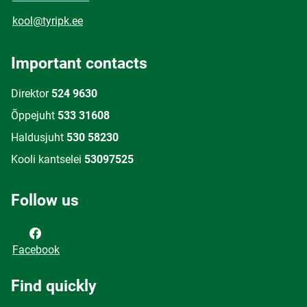
kool@tyripk.ee
Important contacts
Direktor
524 9630
Õppejuht
533 31608
Haldusjuht
530 58230
Kooli kantselei
53097525
Follow us
Facebook
Find quickly