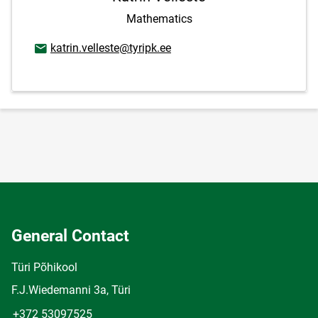
Mathematics
Email address
katrin.velleste@tyripk.ee
General Contact
Türi Põhikool
F.J.Wiedemanni 3a, Türi
+372 53097525