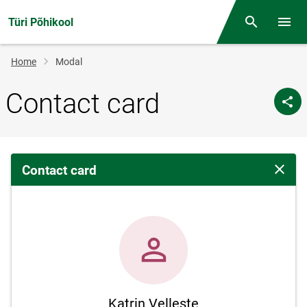
Türi Põhikool
Otsing
Open/
Breadcrumb
Home
Modal
Contact card
Contact card
Close 
Katrin Velleste