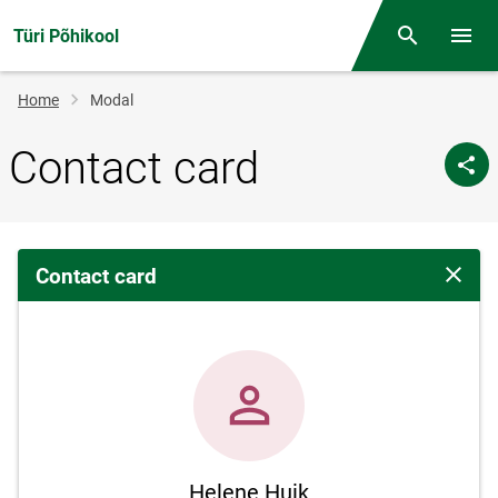
Türi Põhikool
Otsing
Open/
Breadcrumb
Home
Modal
Contact card
Contact card
Close 
Helene Huik