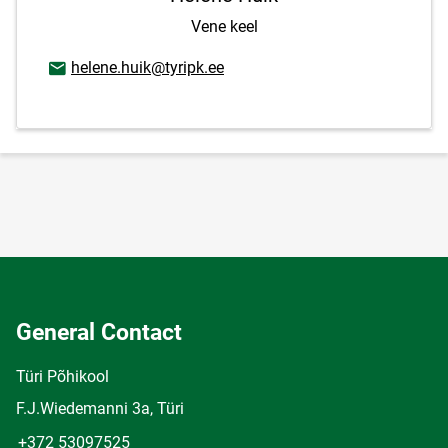
Vene keel
Email address
helene.huik@tyripk.ee
General Contact
Türi Põhikool
F.J.Wiedemanni 3a, Türi
+372 53097525