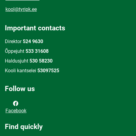
kool@tyripk.ee
Important contacts
Direktor
524 9630
Õppejuht
533 31608
Haldusjuht
530 58230
Kooli kantselei
53097525
Follow us
Facebook
Find quickly