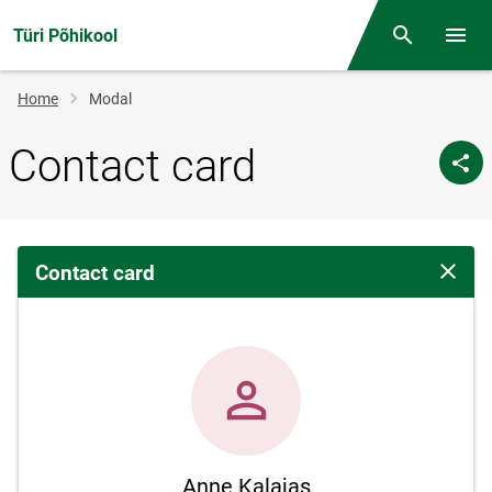
Türi Põhikool
Otsing
Open/
Breadcrumb
Home
Modal
Contact card
Contact card
Close 
Anne Kalajas