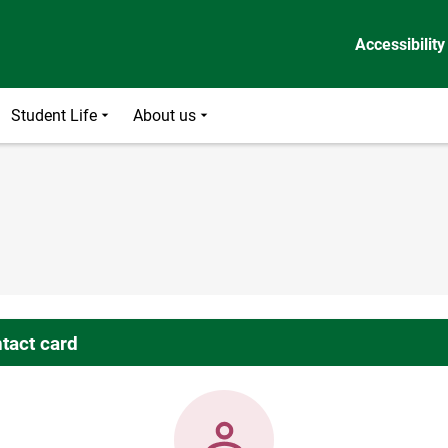
Accessibility
Student Life
About us
tact card