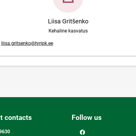
Liisa Gritšenko
Kehaline kasvatus
ail address
liisa.gritsenko@tyripk.ee
t contacts
Follow us
9630