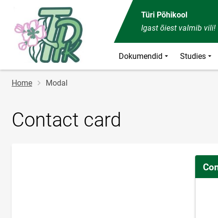
Türi Põhikool
Igast õiest valmib vili!
Dokumendid
Studies
Breadcrumb
Home
Modal
Contact card
Con