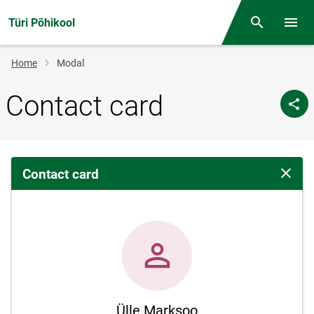
Türi Põhikool
Otsing
Open/
Breadcrumb
Home
Modal
Contact card
Contact card
Close 
Ülle Marksoo