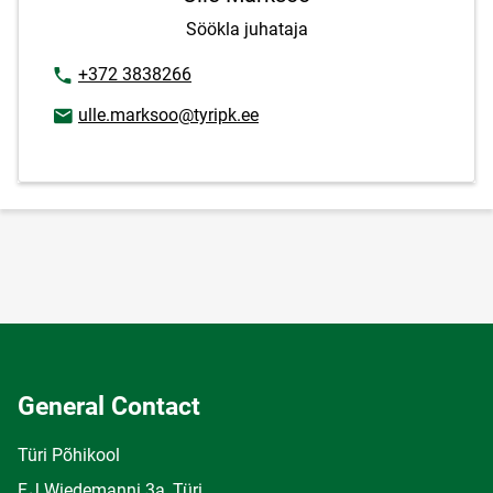
Söökla juhataja
Phone number
+372 3838266
Email address
ulle.marksoo@tyripk.ee
General Contact
Türi Põhikool
F.J.Wiedemanni 3a, Türi